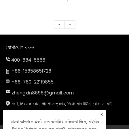
«
»
যোগাযোগ করুন
400-884-5566
+86-15858651728
+86-760-22119855
zhengxin8696@gmail.com
নং 1, লিয়ানরং রোড, গাওশা সম্প্রদায়, জিয়াওলান টাউন, ঝোংশান সিটি,
গুয়াংডং প্রদেশ, চীন
X
আমরা আপনাকে একটি ভাল ব্রাউজিং অভিজ্ঞতা দিতে, সাইটের