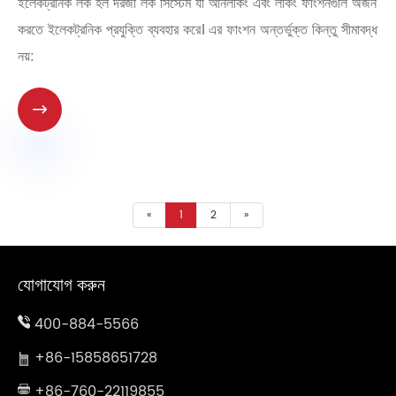
ইলেকট্রনিক লক হল দরজা লক সিস্টেম যা আনলকিং এবং লকিং ফাংশনগুলি অর্জন
করতে ইলেকট্রনিক প্রযুক্তি ব্যবহার করে। এর ফাংশন অন্তর্ভুক্ত কিন্তু সীমাবদ্ধ
নয়:

«
1
2
»
যোগাযোগ করুন
400-884-5566
+86-15858651728
+86-760-22119855