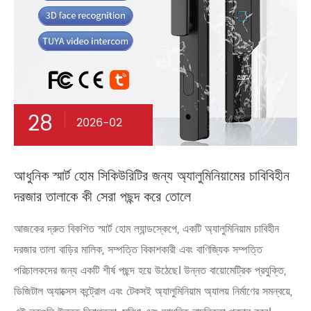
28
2026-02
আধুনিক স্মার্ট হোম সিকিউরিটির জন্য অ্যালুমিনিয়ামের চাবিবিহীন
দরজার তালাকে কী সেরা পছন্দ করে তোলে
আজকের দ্রুত বিকশিত স্মার্ট হোম ল্যান্ডস্কেপে, একটি অ্যালুমিনিয়াম চাবিহীন
দরজার তালা বাড়ির মালিক, সম্পত্তি বিকাশকারী এবং বাণিজ্যিক সম্পত্তি
পরিচালকদের জন্য একটি শীর্ষ পছন্দ হয়ে উঠেছে। উন্নত বায়োমেট্রিক প্রযুক্তি,
ডিজিটাল অ্যাক্সেস কন্ট্রোল এবং টেকসই অ্যালুমিনিয়াম অ্যালয় নির্মাণের সমন্বয়ে,