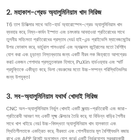
2. মহাকাশ-গ্রেড অ্যালুমিনিয়াম খাদ সিরিজ
T6 তাপ চিকিত্সার সাথে অতি-হার্ড অ্যারোস্পেস-গ্রেড অ্যালুমিনিয়াম খাদ
ব্যবহার করে, নিম্ন-কার্বন ইস্পাত এবং চমৎকার আবহাওয়া প্রতিরোধের সাথে
তুলনীয় সহিংসতা প্রতিরোধের প্রস্তাব দেয়। হাই-এন্ড প্রাইভেসি ম্যানেজমেন্টের
উপর ফোকাস করে, ভার্চুয়াল পাসওয়ার্ড এবং অ্যাক্সেস কন্ট্রোলের মতো বৈশিষ্ট্য
যোগ করা এবং চূড়ান্ত নিস্তব্ধতার জন্য একটি নীরব লক জিহ্বাতে আপগ্রেড
করা। একজন পেশাদার প্রস্তুতকারক হিসাবে, PuXin হার্ডওয়্যার এবং স্মার্ট
প্রযুক্তিকে একীভূত করে, ভিলা বেডরুমের মতো উচ্চ-সম্পন্ন পরিস্থিতিগুলির
জন্য উপযুক্ত।
3. সব-অ্যালুমিনিয়াম যথার্থ খোদাই সিরিজ
CNC অল-অ্যালুমিনিয়াম নির্ভুল খোদাই একটি স্ক্র্যাচ-প্রতিরোধী এবং জারা-
প্রতিরোধী আবরণ সহ একটি সূক্ষ্ম টেক্সচার তৈরি করে, যা বিভিন্ন বাড়ির শৈলীর
সাথে খাপ খাইয়ে নেয়। উচ্চ-বিশুদ্ধতা অ্যালুমিনিয়াম খাদ হালকাতা এবং
স্থিতিশীলতাকে একত্রিত করে, নীরবতা এবং গোপনীয়তার মূল বৈশিষ্ট্যগুলি বজায়
রাখে এবং APP রিমোট অনুমোদন যোগ করে। একটি নির্ভরযোগ্য সরবরাহকারী