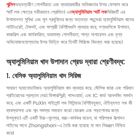
পুক্সিন
অভ্যন্তরীণ গোপনীয়তা এবং ব্যবহারকারীর অভিজ্ঞতার উপর ফোকাস করে
স্মার্ট লক ক্ষেত্রে গভীরভাবে প্রোথিত। এর
অ্যালুমিনিয়াম স্মার্ট লক
সিরিজটি এর
উপাদানগত সুবিধা এবং মূল প্রযুক্তির জন্য অত্যন্ত পছন্দের। অ্যালুমিনিয়াম খাদের
লাইটওয়েট, টেকসই, এবং সাশ্রয়ী বৈশিষ্ট্যগুলি ব্যবহার করে, পণ্যগুলিকে উপাদান,
কারুশিল্প এবং কার্যকারিতা, ভারসাম্য গোপনীয়তা, শান্ত অপারেশন এবং দৃশ্য
অভিযোজনযোগ্যতার উপর ভিত্তি করে তিনটি সিরিজে বিভক্ত করা হয়েছে।
অ্যালুমিনিয়াম খাদ উপাদান গ্রেড দ্বারা শ্রেণীবদ্ধ:
1. বেসিক অ্যালুমিনিয়াম খাদ সিরিজ
সাধারণ অ্যানোডাইজড অ্যালুমিনিয়াম খাদ ব্যবহার করে, মৌলিক জারা এবং পরিধান
প্রতিরোধের প্রস্তাব দেয়। ফিঙ্গারপ্রিন্ট, পাসওয়ার্ড, এবং IC কার্ড আনলকিং সমর্থন
করে, এবং একটি PuXin সাইলেন্ট লক সিলিন্ডার বৈশিষ্ট্যযুক্ত, ঐতিহ্যগত লক কী
ব্যবস্থাপনা এবং শব্দ সমস্যা সমাধান করে। বেডরুম এবং পড়াশোনার জন্য
উপযুক্ত। এটি একটি উচ্চ-মূল্যের, খরচ-কার্যকর মডেল, যা পরিপক্ক উত্পাদন
লাইনের সাথে Zhongshan-এ তৈরি করা হয়েছে যা মান নিয়ন্ত্রণ নিশ্চিত
করে।