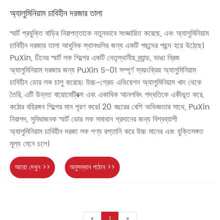
অ্যালুমিনিয়াম চাবিহীন দরজার তালা
স্মার্ট প্রযুক্তি বাড়ির নিরাপত্তাকে নতুনভাবে সংজ্ঞায়িত করেছে, এবং অ্যালুমিনিয়াম
চাবিহীন দরজার তালা আধুনিক স্থানগুলির জন্য একটি পছন্দের পছন্দ হয়ে উঠেছে।
PuXin, চীনের স্মার্ট লক শিল্পের একটি নেতৃস্থানীয় ব্র্যান্ড, ভাঙা ব্রিজ
অ্যালুমিনিয়াম দরজার জন্য PuXin S-01 সম্পূর্ণ স্বয়ংক্রিয় অ্যালুমিনিয়াম
চাবিহীন ডোর লক চালু করেছে৷ উচ্চ-গ্রেড এভিয়েশন অ্যালুমিনিয়াম খাদ থেকে
তৈরি, এটি উন্নত বায়োমেট্রিক্স এবং একাধিক আনলকিং পদ্ধতিকে একীভূত করে,
কঠোর বহিরঙ্গন শিল্পের মান পূরণ করে। 20 বছরের বেশি অভিজ্ঞতার সাথে, PuXin
নিরাপদ, সুবিধাজনক স্মার্ট ডোর লক সমাধান প্রদানের জন্য বিশ্বব্যাপী
অ্যালুমিনিয়াম চাবিহীন দরজা লক পণ্য রপ্তানি করে উচ্চ মানের এবং যুক্তিসঙ্গত
মূল্য মেনে চলে।
আরো দেখুন >>
অনুসন্ধান পাঠান >>
«
1
»