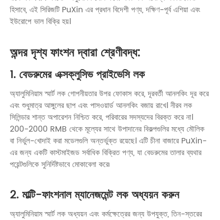
হিসাবে, এই সিরিজটি PuXin এর প্রধান বিদেশী পণ্য, দক্ষিণ-পূর্ব এশিয়া এবং
ইউরোপে ভাল বিক্রি হয়।
অন্দর দৃশ্য ফাংশন দ্বারা শ্রেণীবদ্ধ:
1. বেডরুমের এক্সক্লুসিভ প্রাইভেসি লক
অ্যালুমিনিয়াম স্মার্ট লক গোপনীয়তার উপর ফোকাস করে, দূরবর্তী আনলকিং দূর করে
এবং শুধুমাত্র আঙ্গুলের ছাপ এবং পাসওয়ার্ড আনলকিং বজায় রাখে। নীরব লক
সিলিন্ডার শান্ত অপারেশন নিশ্চিত করে, পরিবারের সদস্যদের বিরক্ত করে না।
200-2000 RMB থেকে মূল্যের সাথে উপাদানের বিকল্পগুলির মধ্যে মৌলিক
বা নির্ভুল-খোদাই করা মডেলগুলি অন্তর্ভুক্ত রয়েছে। এটি চীনা বাজারে PuXin-
এর জন্য একটি কাস্টমাইজড সর্বাধিক বিক্রিত পণ্য, যা বেডরুমের তালার ব্যথার
পয়েন্টগুলিকে সুনির্দিষ্টভাবে মোকাবেলা করে৷
2. মাল্টি-ফাংশনাল ম্যানেজমেন্ট লক অধ্যয়ন করুন
অ্যালুমিনিয়াম স্মার্ট লক অধ্যয়ন এবং কর্মক্ষেত্রের জন্য উপযুক্ত, তিন-স্তরের