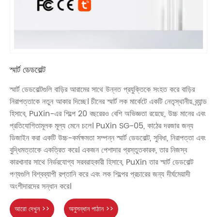
স্মার্ট ডেডবোল্ট
স্মার্ট ডেডবোল্টগুলি বাড়ির আরামের সাথে উন্নত প্রযুক্তিকে সংহত করে বাড়ির
নিরাপত্তাকে নতুন আকার দিচ্ছে। চীনের স্মার্ট লক মার্কেটে একটি নেতৃস্থানীয় ব্র্যান্ড
হিসাবে, PuXin-এর শিল্পে 20 বছরেরও বেশি অভিজ্ঞতা রয়েছে, উচ্চ মানের এবং
প্রতিযোগিতামূলক মূল্য মেনে চলে। PuXin SG-05, কাঠের দরজার জন্য
ডিজাইন করা একটি উচ্চ-কর্মক্ষমতা সম্পন্ন স্মার্ট ডেডবোল্ট, সুবিধা, নিরাপত্তা এবং
বুদ্ধিমত্তাকে একত্রিত করে। একজন পেশাদার প্রস্তুতকারক, তার নিজস্ব
কারখানার সাথে নির্ভরযোগ্য সরবরাহকারী হিসাবে, PuXin তার স্মার্ট ডেডবোল্ট
পণ্যগুলি বিশ্বব্যাপী রপ্তানি করে এবং লক শিল্পের প্রচারের জন্য দীর্ঘমেয়াদী
অংশীদারদের সন্ধান করে।
আরো দেখুন >>
অনুসন্ধান পাঠান >>