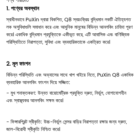
পণ্য পরিচিতি
1. পণ্যের অবস্থান
স্বাধীনভাবে PuXin দ্বারা বিকশিত, Q8 স্বয়ংক্রিয় বুদ্ধিমান লকটি ঐতিহ্যগত
লক অসুবিধাগুলি সমাধান করে এবং আধুনিক মানুষের বিভিন্ন আনলকিং চাহিদা পূরণ
করে। একাধিক বুদ্ধিমান প্রযুক্তিকে একীভূত করে, এটি আবাসিক এবং বাণিজ্যিক
পরিস্থিতিতে নিরাপত্তা, সুবিধা এবং ব্যবহারিকতাকে একত্রিত করে।
2. মূল ফাংশন
বিভিন্ন পরিস্থিতি এবং অভ্যাসের সাথে খাপ খাইয়ে নিতে, PuXin Q8 একাধিক
ব্যবহারিক আনলকিং ফাংশন দিয়ে সজ্জিত:
- মুখ শনাক্তকরণ: উন্নত বায়োমেট্রিক প্রযুক্তি দ্রুত, নির্ভুল, যোগাযোগহীন
এবং স্বাস্থ্যকর আনলকিং সক্ষম করে।
- ফিঙ্গারপ্রিন্ট স্বীকৃতি: উচ্চ-নির্ভুল সেন্সর বাড়ির নিরাপত্তা রক্ষার জন্য দ্রুত,
জাল-বিরোধী স্বীকৃতি নিশ্চিত করে।