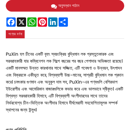
অনুসন্ধান পাঠান
Facebook
X
WhatsApp
Pinterest
LinkedIn
Share
পণ্যের বর্ণনা
PuXin হল চীনের একটি বৃহৎ স্বয়ংক্রিয় বুদ্ধিমান লক প্রস্তুতকারক এবং
সরবরাহকারী যার কম্বিনেশন লক শিল্পে বছরের পর বছর পেশাদার অভিজ্ঞতা রয়েছে।
একটি মানসম্মত উন্নত কারখানার সাথে সজ্জিত, এটি গবেষণা ও উন্নয়ন, উৎপাদন
এবং বিক্রয়কে একীভূত করে, বিশ্বব্যাপী উচ্চ-মানের, সাশ্রয়ী বুদ্ধিমান লক প্রদান
করে। চমৎকার গুণমান এবং অনুকূল দাম সহ, PuXin-এর পণ্যগুলি বেশিরভাগ
ইউরোপীয় এবং আমেরিকান বাজারগুলিকে কভার করে এবং ভালভাবে স্বীকৃত। একটি
বিশ্বস্ত সরবরাহকারী হিসাবে, এটি বিশ্বব্যাপী অংশীদারদের সাথে তাদের
নির্ভরযোগ্য চীন-ভিত্তিক অংশীদার হিসাবে দীর্ঘমেয়াদী সহযোগিতামূলক সম্পর্ক
স্থাপনের জন্য উন্মুখ।