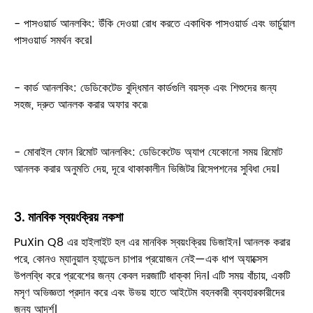
- পাসওয়ার্ড আনলকিং: উঁকি দেওয়া রোধ করতে একাধিক পাসওয়ার্ড এবং ভার্চুয়াল
পাসওয়ার্ড সমর্থন করে।
- কার্ড আনলকিং: ডেডিকেটেড বুদ্ধিমান কার্ডগুলি বয়স্ক এবং শিশুদের জন্য
সহজ, দ্রুত আনলক করার অফার করে৷
- মোবাইল ফোন রিমোট আনলকিং: ডেডিকেটেড অ্যাপ যেকোনো সময় রিমোট
আনলক করার অনুমতি দেয়, দূরে থাকাকালীন ভিজিটর রিসেপশনের সুবিধা দেয়।
3. মানবিক স্বয়ংক্রিয় নকশা
PuXin Q8 এর হাইলাইট হল এর মানবিক স্বয়ংক্রিয় ডিজাইন। আনলক করার
পরে, কোনও ম্যানুয়াল হ্যান্ডেল চাপার প্রয়োজন নেই—এক ধাপ অ্যাক্সেস
উপলব্ধি করে প্রবেশের জন্য কেবল দরজাটি ধাক্কা দিন। এটি সময় বাঁচায়, একটি
মসৃণ অভিজ্ঞতা প্রদান করে এবং উভয় হাতে আইটেম বহনকারী ব্যবহারকারীদের
জন্য আদর্শ।