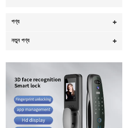
পণ্য
নতুন পণ্য